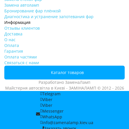
Замена автоламп
Бронирование фар плёнкой
Диагностика и устранение запотевания фар
Информация
Отзывы клиентов
Доставка
О нас
Оплата
Гарантия
Оплата частями
Связаться с нами
Каталог товаров
Разработано
ЗаменаЛамп
Майстерня автосвітла в Києві - ЗАМІНАЛАМП © 2012 - 2026
Telegram
Viber
Viber
Messenger
WhatsApp
info@zamenalamp.kiev.ua
Заказать звонок