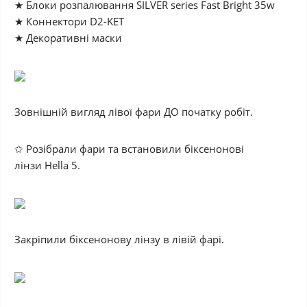
★ Блоки розпалювання SILVER series Fast Bright 35w
★ Коннектори D2-KET
★ Декоративні маски
Зовнішній вигляд лівої фари
ДО
початку робіт.
✩ Розібрали фари та встановили біксенонові
лінзи Hella 5.
Закріпили біксенонову лінзу в лівій фарі.