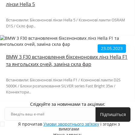
лінзи Hella 5
Встановили: Біксенонові лінзи Hella 5 / Ксенонові лампи OSRAM
D1S / Скло фар..
23.05.2023
BMW 3 F30 встановлення біксенонових лінз Hella F1
та янгольских очей, заміна скла фар
Встановили: Біксенонові лінзи Hella F1 / Ксенонові лампи D2S
5000K / Блоки розпалювання SILVER series Fast Bright 35w /
Коннектори..
Слідкуйте за новинками та акціями:
Підпишіться
Я прочитав
Умови зворотнього зв'язку
і згоден з
вимогами
Наша адреса: