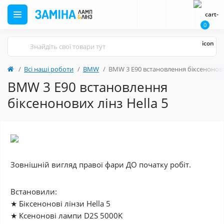
0
Всі наші роботи
BMW
BMW 3 E90 встановлення біксенонових
BMW 3 E90 встановлення
біксенонових лінз Hella 5
Зовнішній вигляд правої фари
ДО
початку робіт.
Встановили:
★ Біксенонові лінзи Hella 5
★ Ксенонові лампи D2S 5000K