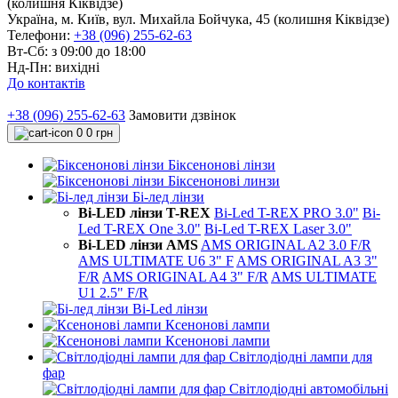
(колишня Кіквідзе)
Україна, м. Київ, вул. Михайла Бойчука, 45 (колишня Кіквідзе)
Телефони:
+38 (096) 255-62-63
Вт-Сб: з 09:00 до 18:00
Нд-Пн: вихідні
До контактів
+38 (096) 255-62-63
Замовити дзвінок
0
0 грн
Біксенонові лінзи
Біксенонові линзи
Бі-лед лінзи
Bi-LED лінзи T-REX
Bi-Led T-REX PRO 3.0"
Bi-
Led T-REX One 3.0"
Bi-Led T-REX Laser 3.0"
Bi-LED лінзи AMS
AMS ORIGINAL A2 3.0 F/R
AMS ULTIMATE U6 3" F
AMS ORIGINAL A3 3"
F/R
AMS ORIGINAL A4 3" F/R
AMS ULTIMATE
U1 2.5" F/R
Bi-Led лінзи
Ксенонові лампи
Ксенонові лампи
Світлодіодні лампи для
фар
Світлодіодні автомобільні