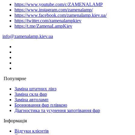
https://www.youtube.com/c/ZAMENALAMP
https://www.instagram.com/zamenalamp/
https://www.facebook.com/zamenalamp.kiev.ua/
https://twitter.com/zamenalampkiev
https://t.me/ZamenaLampKiev
info@zamenalamp.kiev.ua
Популярне
Заміна штатних лінз
Заміна скла фар
Заміна автоламп
Бронювання фар плівкою
Діагностика та усунення запотівання фар
Інформація
Відгуки клієнтів