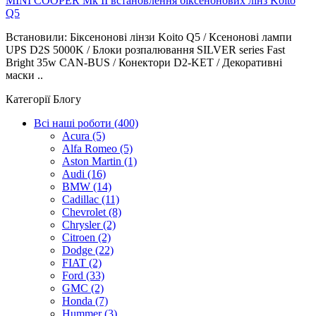
MINI COOPER Mk II встановлення біксенонових лінз Koito
Q5
Встановили: Біксенонові лінзи Koito Q5 / Ксенонові лампи
UPS D2S 5000K / Блоки розпалювання SILVER series Fast
Bright 35w CAN-BUS / Конектори D2-KET / Декоративні
маски ..
Категорії Блогу
Всі наші роботи (400)
Acura (5)
Alfa Romeo (5)
Aston Martin (1)
Audi (16)
BMW (14)
Cadillac (11)
Chevrolet (8)
Chrysler (2)
Citroen (2)
Dodge (22)
FIAT (2)
Ford (33)
GMC (2)
Honda (7)
Hummer (3)