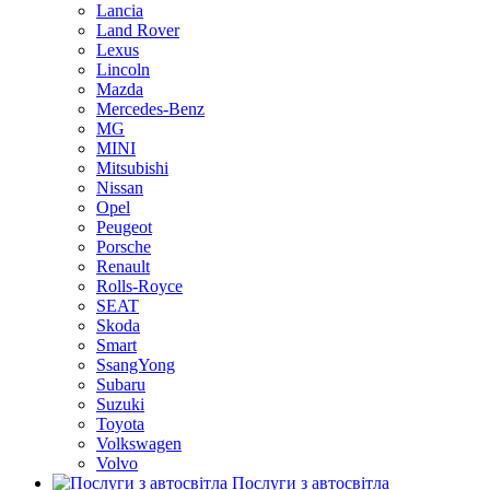
Lancia
Land Rover
Lexus
Lincoln
Mazda
Mercedes-Benz
MG
MINI
Mitsubishi
Nissan
Opel
Peugeot
Porsche
Renault
Rolls-Royce
SEAT
Skoda
Smart
SsangYong
Subaru
Suzuki
Toyota
Volkswagen
Volvo
Послуги з автосвітла