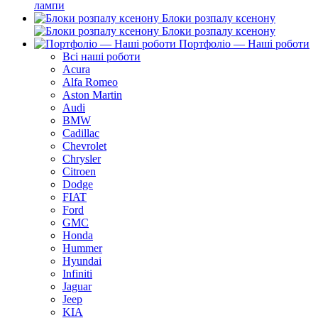
лампи
Блоки розпалу ксенону
Блоки розпалу ксенону
Портфоліо — Наші роботи
Всі наші роботи
Acura
Alfa Romeo
Aston Martin
Audi
BMW
Cadillac
Chevrolet
Chrysler
Citroen
Dodge
FIAT
Ford
GMC
Honda
Hummer
Hyundai
Infiniti
Jaguar
Jeep
KIA