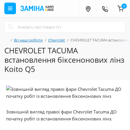
0
Всі наші роботи
Chevrolet
CHEVROLET TACUMA встановлення
CHEVROLET TACUMA
встановлення біксенонових лінз
Koito Q5
Зовнішній вигляд правої фари Chevrolet Tacuma ДО
початку робіт із встановлення біксенонових лінз.