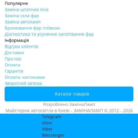
Популярне
Заміна штатних лінз
Заміна скла фар
Заміна автоламп
Бронювання фар плівкою
Діагностика та усунення запотівання фар
Інформація
Відгуки клієнтів
Доставка
Про нас
Оплата
Гарантія
Оплата частинами
Зворотній зв'язок
Каталог товарів
Розроблено
ЗамінаЛамп
Майстерня автосвітла в Києві - ЗАМІНАЛАМП © 2012 - 2026
Telegram
Viber
Viber
Messenger