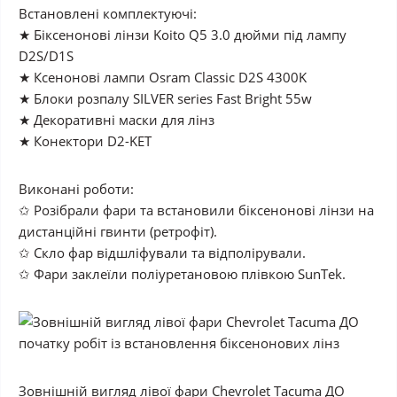
Встановлені комплектуючі:
★ Біксенонові лінзи Koito Q5 3.0 дюйми під лампу
D2S/D1S
★ Ксенонові лампи Osram Classic D2S 4300K
★ Блоки розпалу SILVER series Fast Bright 55w
★ Декоративні маски для лінз
★ Конектори D2-KET
Виконані роботи:
✩ Розібрали фари та встановили біксенонові лінзи на
дистанційні гвинти (ретрофіт).
✩ Скло фар відшліфували та відполірували.
✩ Фари заклеїли поліуретановою плівкою SunTek.
Зовнішній вигляд лівої фари Chevrolet Tacuma ДО