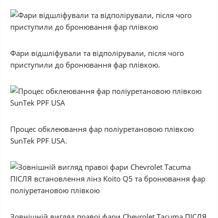
Фари відшліфували та відполірували, після чого
приступили до бронювання фар плівкою.
Процес обклеювання фар поліуретановою плівкою
SunTek PPF USA.
Зовнішній вигляд правої фари Chevrolet Tacuma ПІСЛЯ