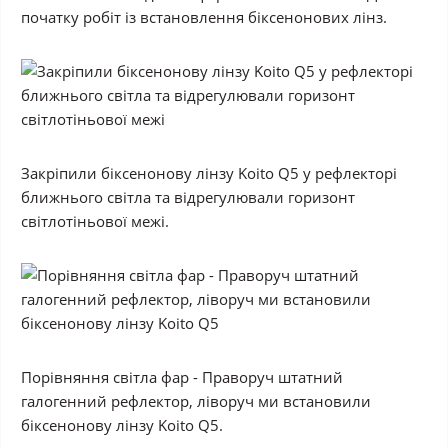
початку робіт із встановлення біксенонових лінз.
Закріпили біксенонову лінзу Koito Q5 у рефлекторі
ближнього світла та відрегулювали горизонт
світлотіньової межі.
Порівняння світла фар - Праворуч штатний
галогенний рефлектор, ліворуч ми встановили
біксенонову лінзу Koito Q5.