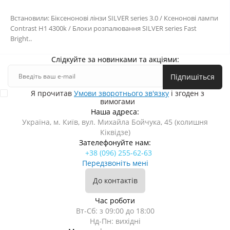
Встановили: Біксенонові лінзи SILVER series 3.0 / Ксенонові лампи
Contrast H1 4300k / Блоки розпалювання SILVER series Fast
Bright..
Слідкуйте за новинками та акціями:
Підпишіться
Я прочитав
Умови зворотнього зв'язку
і згоден з
вимогами
Наша адреса:
Україна, м. Київ, вул. Михайла Бойчука, 45 (колишня
Кіквідзе)
Зателефонуйте нам:
+38 (096) 255-62-63
Передзвоніть мені
До контактів
Час роботи
Вт-Сб: з 09:00 до 18:00
Нд-Пн: вихідні