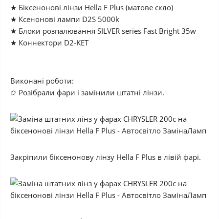
★ Біксенонові лінзи Hella F Plus (матове скло)
★ Ксенонові лампи D2S 5000k
★ Блоки розпалювання SILVER series Fast Bright 35w
★ Коннектори D2-KET
Виконані роботи:
✩ Розібрали фари і замінили штатні лінзи.
Закріпили біксенонову лінзу Hella F Plus в лівій фарі.