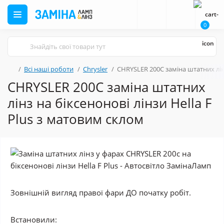
0
Всі наші роботи
Chrysler
СHRYSLER 200C заміна штатних лінз
СHRYSLER 200C заміна штатних
лінз на біксенонові лінзи Hella F
Plus з матовим склом
Зовнішній вигляд правої фари ДО початку робіт.
Встановили: