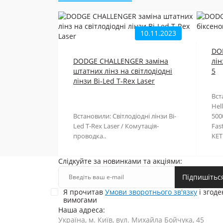
10.11.2023
DO
DODGE CHALLENGER заміна
лін
штатних лінз на світлодіодні
5
лінзи Bi-Led T-Rex Laser
Вст
Hel
Встановили: Світлодіодні лінзи Bi-
500
Led T-Rex Laser / Комутація-
Fas
проводка..
KET.
Слідкуйте за новинками та акціями:
Підпишітьс
Я прочитав
Умови зворотнього зв'язку
і згоде
вимогами
Наша адреса:
Україна, м. Київ, вул. Михайла Бойчука, 45