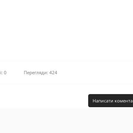
: 0
Перегляди: 424
Написати комента