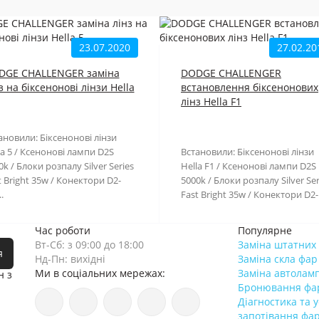
23.07.2020
27.02.20
DGE CHALLENGER заміна
DODGE CHALLENGER
з на біксенонові лінзи Hella
встановлення біксенонових
лінз Hella F1
ановили: Біксенонові лінзи
la 5 / Ксенонові лампи D2S
Встановили: Біксенонові лінзи
0k / Блоки розпалу Silver Series
Hella F1 / Ксенонові лампи D2S
t Bright 35w / Конектори D2-
5000k / Блоки розпалу Silver Ser
.
Fast Bright 35w / Конектори D2-
Час роботи
Популярне
Вт-Сб: з 09:00 до 18:00
Заміна штатних 
я
Нд-Пн: вихідні
Заміна скла фар
Ми в соціальних мережах:
Заміна автолам
н з
Бронювання фа
Діагностика та 
запотівання фа