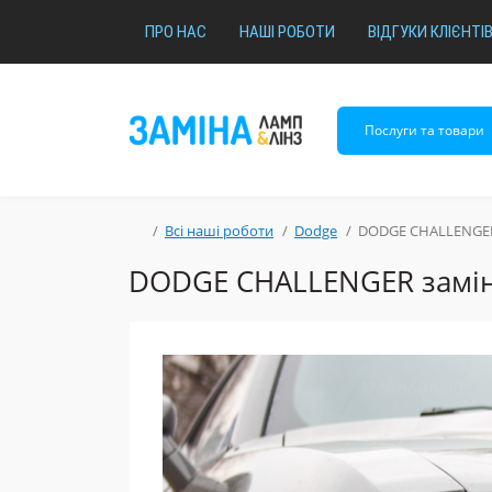
ПРО НАС
НАШІ РОБОТИ
ВІДГУКИ КЛІЄНТІ
Послуги та товари
Всі наші роботи
Dodge
DODGE CHALLENGER за
DODGE CHALLENGER заміна л