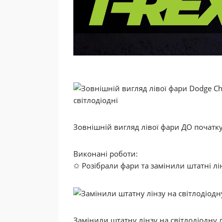
Зовнішній вигляд лівої фари ДО початку 
Виконані роботи:
✩ Розібрали фари та замінили штатні лі
Замінили штатну лінзу на світлодіодну л