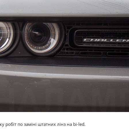
 робіт по заміні штатних лінз на bi-led.