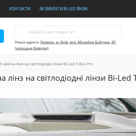
В
КОНТАКТИ
ЯК ВИБРАТИ BI-LED ЛІНЗИ
Наша адреса:
Україна, м. Київ, вул. Михайла Бойчука, 45
(колишня Кіквідзе)
міна лінз на світлодіодні лінзи Bi-Led T-Rex Pro
інз на світлодіодні лінзи Bi-Led 