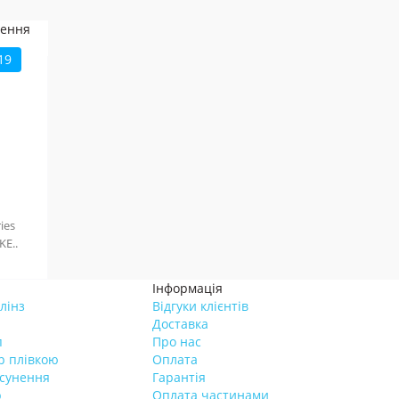
19
ies
KE..
Інформація
лінз
Відгуки клієнтів
Доставка
п
Про нас
р плівкою
Оплата
усунення
Гарантія
р
Оплата частинами