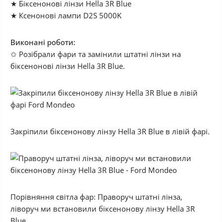
★ Біксенонові лінзи Hella 3R Blue
★ Ксенонові лампи D2S 5000K
Виконані роботи:
✩ Розібрали фари та замінили штатні лінзи на
біксенонові лінзи Hella 3R Blue.
Закріпили біксенонову лінзу Hella 3R Blue в лівій фарі.
Порівняння світла фар: Праворуч штатні лінза,
ліворуч ми встановили біксенонову лінзу Hella 3R
Blue.