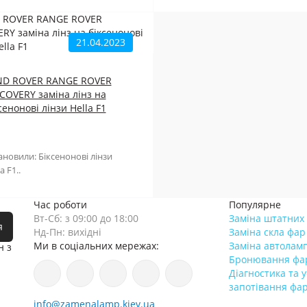
21.04.2023
ND ROVER RANGE ROVER
COVERY заміна лінз на
сенонові лінзи Hella F1
ановили: Біксенонові лінзи
a F1..
Час роботи
Популярне
Вт-Сб: з 09:00 до 18:00
Заміна штатних 
я
Нд-Пн: вихідні
Заміна скла фар
Ми в соціальних мережах:
Заміна автолам
н з
Бронювання фа
Діагностика та 
запотівання фа
info@zamenalamp.kiev.ua