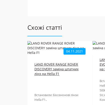
Схожі статті
04.11.2021
LA
LAND ROVER RANGE ROVER
EVO
DISCOVERY заміна штатних
на 
лінз на Hella F1
Вст
Hel
500
Встановили: Біксенонові лінзи
SILV
Hella F1..
Кон