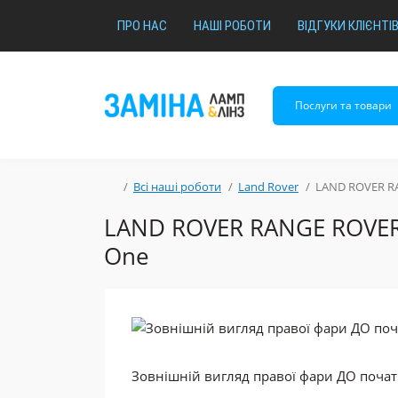
ПРО НАС
НАШІ РОБОТИ
ВІДГУКИ КЛІЄНТІ
Послуги та товари
Всі наші роботи
Land Rover
LAND ROVER RAN
LAND ROVER RANGE ROVER D
One
Зовнішній вигляд правої фари ДО початку