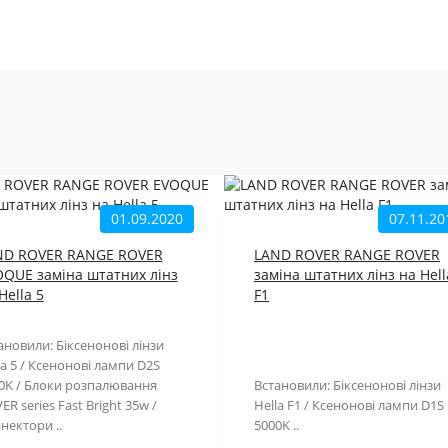
01.09.2020
07.11.20
ND ROVER RANGE ROVER
LAND ROVER RANGE ROVER
QUE заміна штатних лінз
заміна штатних лінз на Hell
Hella 5
F1
ановили: Біксенонові лінзи
la 5 / Ксенонові лампи D2S
0K / Блоки розпалювання
Встановили: Біксенонові лінзи
ER series Fast Bright 35w /
Hella F1 / Ксенонові лампи D1S
нектори ..
5000K ..