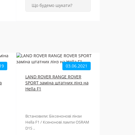
19
03.06.2021
LAND ROVER RANGE ROVER
a
SPORT заміна штатних лінз на
Hella F1
Встановили: Біксенонові лінзи
Hella F1 / Ксенонові лампи OSRAM
D1S ..