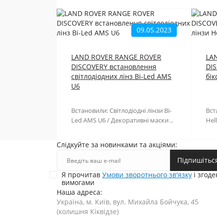
09.05.2023
LAND ROVER RANGE ROVER
LA
DISCOVERY встановлення
DIS
світлодіодних лінз Bi-Led AMS
бік
U6
Встановили: Світлодіодні лінзи Bi-
Вст
Led AMS U6 / Декоративні маски ..
Hell
Слідкуйте за новинками та акціями:
Підпишітьс
Я прочитав
Умови зворотнього зв'язку
і згоде
вимогами
Наша адреса:
Україна, м. Київ, вул. Михайла Бойчука, 45
(колишня Кіквідзе)