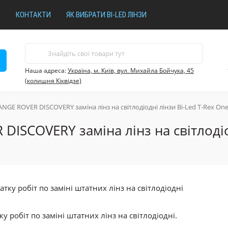
В
КОНТАКТИ
ЯК ВИБРАТИ BI-LED ЛІНЗИ
Наша адреса:
Україна, м. Київ, вул. Михайла Бойчука, 45
(колишня Кіквідзе)
GE ROVER DISCOVERY заміна лінз на світлодіодні лінзи Bi-Led T-Rex On
ISCOVERY заміна лінз на світлодіод
 робіт по заміні штатних лінз на світлодіодні.