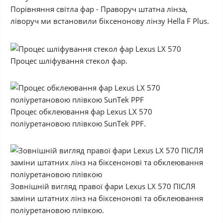
Порівняння світла фар - Праворуч штатна лінза,
ліворуч ми встановили біксенонову лінзу Hella F Plus.
Процес шліфування стекол фар.
Процес обклеювання фар Lexus LX 570
поліуретановою плівкою SunTek PPF.
Зовнішній вигляд правої фари Lexus LX 570 ПІСЛЯ
заміни штатних лінз на біксенонові та обклеювання
поліуретановою плівкою.