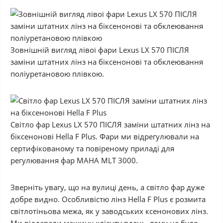
Зовнішній вигляд лівої фари Lexus LX 570 ПІСЛЯ
заміни штатних лінз на біксенонові та обклеювання
поліуретановою плівкою.
Світло фар Lexus LX 570 ПІСЛЯ заміни штатних лінз на
біксенонові Hella F Plus. Фари ми відрегулювали на
сертифікованому та повіреному приладі для
регулювання фар MAHA MLT 3000.
Зверніть увагу, що на вулиці день, а світло фар дуже
добре видно. Особливістю лінз Hella F Plus є розмита
світлотіньова межа, як у заводських ксенонових лінз.
Ми віддавали машину клієнту вдень, тому не було