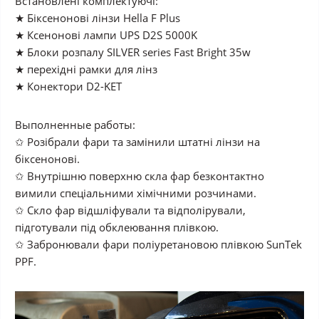
Встановлені комплектуючі:
★ Біксенонові лінзи Hella F Plus
★ Ксенонові лампи UPS D2S 5000K
★ Блоки розпалу SILVER series Fast Bright 35w
★ перехідні рамки для лінз
★ Конектори D2-KET
Выполненные работы:
✩ Розібрали фари та замінили штатні лінзи на
біксенонові.
✩ Внутрішню поверхню скла фар безконтактно
вимили спеціальними хімічними розчинами.
✩ Скло фар відшліфували та відполірували,
підготували під обклеювання плівкою.
✩ Забронювали фари поліуретановою плівкою SunTek
PPF.