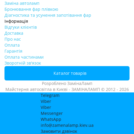
Заміна автоламп
Бронювання фар плівкою
Діагностика та усунення запотівання фар
Інформація
Відгуки клієнтів
Доставка
Про нас
Оплата
Гарантія
Оплата частинами
Зворотній зв'язок
Каталог товарів
Розроблено
ЗамінаЛамп
Майстерня автосвітла в Києві - ЗАМІНАЛАМП © 2012 - 2026
Telegram
Viber
Viber
Messenger
WhatsApp
info@zamenalamp.kiev.ua
Замовити дзвінок