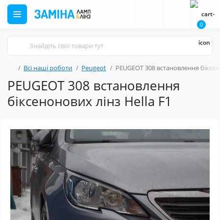
0
Всі наші роботи
Peugeot
PEUGEOT 308 встановлення біксено
PEUGEOT 308 встановлення
біксенонових лінз Hella F1