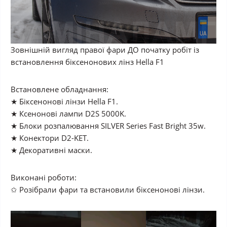
Зовнішній вигляд правої фари ДО початку робіт із
встановлення біксенонових лінз Hella F1
Встановлене обладнання:
★ Біксенонові лінзи Hella F1.
★ Ксенонові лампи D2S 5000K.
★ Блоки розпалювання SILVER Series Fast Bright 35w.
★ Конектори D2-KET.
★ Декоративні маски.
Виконані роботи:
✩ Розібрали фари та встановили біксенонові лінзи.