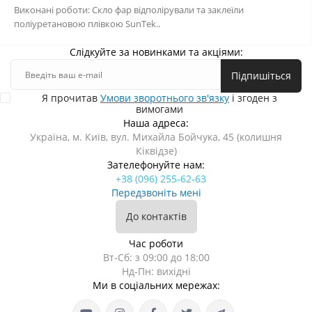
Виконані роботи: Скло фар відполірували та заклеїли
поліуретановою плівкою SunTek..
Слідкуйте за новинками та акціями:
Підпишіться
Я прочитав
Умови зворотнього зв'язку
і згоден з
вимогами
Наша адреса:
Україна, м. Київ, вул. Михайла Бойчука, 45 (колишня
Кіквідзе)
Зателефонуйте нам:
+38 (096) 255-62-63
Передзвоніть мені
До контактів
Час роботи
Вт-Сб: з 09:00 до 18:00
Нд-Пн: вихідні
Ми в соціальних мережах: