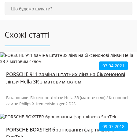
Схожі статті
07.04.2021
PORSCHE 911 заміна штатних лінз на біксенонові
лінзи Hella 3R з матовим склом
Встановили: Біксенонові лінзи Hella 3R (матове скло) / Ксенонові
лампи Philips X-tremeVision gen2 D2S..
09.07.2018
PORSCHE BOXSTER бронювання фар плівкою
SunTek