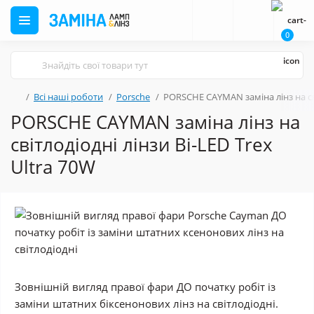
0
Всі наші роботи
Porsche
PORSCHE CAYMAN заміна лінз на сві
PORSCHE CAYMAN заміна лінз на
світлодіодні лінзи Bi-LED Trex
Ultra 70W
Зовнішній вигляд правої фари ДО початку робіт із
заміни штатних біксенонових лінз на світлодіодні.