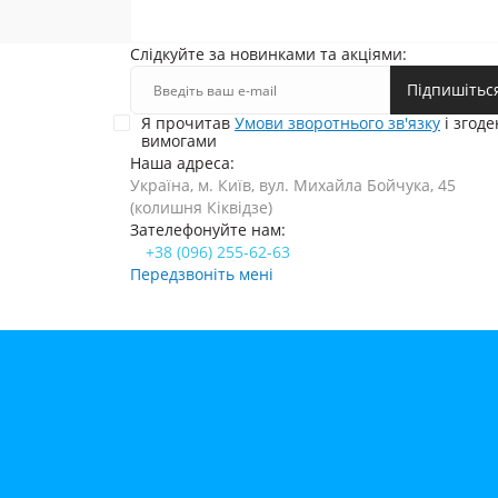
Слідкуйте за новинками та акціями:
Підпишітьс
Я прочитав
Умови зворотнього зв'язку
і згоде
вимогами
Наша адреса:
Україна, м. Київ, вул. Михайла Бойчука, 45
(колишня Кіквідзе)
Зателефонуйте нам:
+38 (096) 255-62-63
Передзвоніть мені