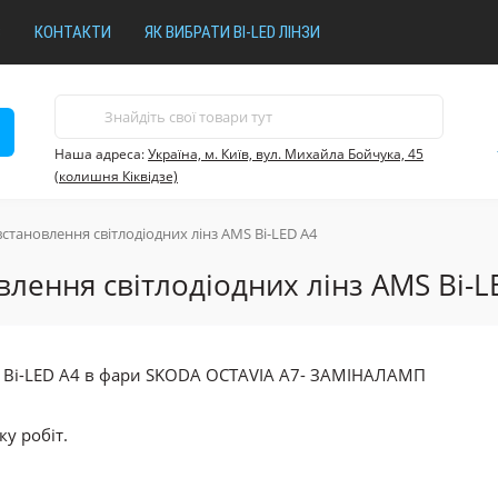
В
КОНТАКТИ
ЯК ВИБРАТИ BI-LED ЛІНЗИ
Наша адреса:
Україна, м. Київ, вул. Михайла Бойчука, 45
(колишня Кіквідзе)
становлення світлодіодних лінз AMS Bi-LED A4
лення світлодіодних лінз AMS Bi-L
у робіт.