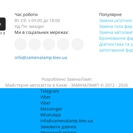
Час роботи
Популярне
Вт-Сб: з 09:00 до 18:00
Заміна штатних 
я
Нд-Пн: вихідні
Заміна скла фар
Ми в соціальних мережах:
Заміна автолам
н з
Бронювання фа
Діагностика та 
запотівання фа
info@zamenalamp.kiev.ua
Розроблено
ЗамінаЛамп
Майстерня автосвітла в Києві - ЗАМІНАЛАМП © 2012 - 2026
Telegram
Viber
Viber
Messenger
WhatsApp
info@zamenalamp.kiev.ua
Замовити дзвінок
Зворотній зв'язок