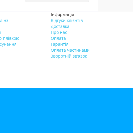
Інформація
лінз
Відгуки клієнтів
Доставка
п
Про нас
р плівкою
Оплата
усунення
Гарантія
р
Оплата частинами
Зворотній зв'язок