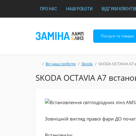
ПРО НАС
НАШІ РОБОТИ
ВІДГУКИ КЛІЄНТІ
Послуги та товари
Всі наші роботи
Skoda
SKODA OCTAVIA A7 в
SKODA OCTAVIA A7 встанов
Зовнішній вигляд правої фари
ДО
початк
Встановили: