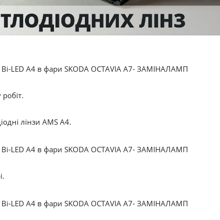
 робіт.
іодні лінзи AMS A4.
і.