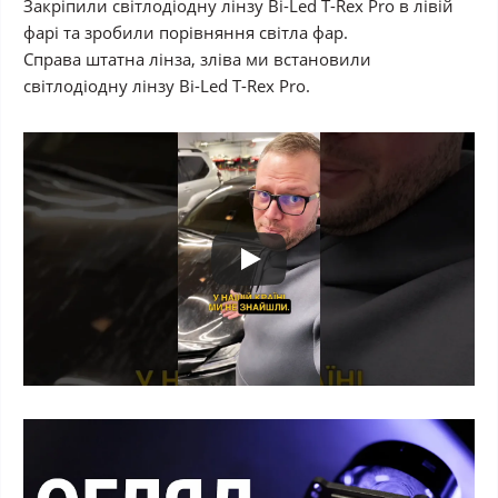
Закріпили світлодіодну лінзу Bi-Led T-Rex Pro в лівій
фарі та зробили порівняння світла фар.
Справа штатна лінза, зліва ми встановили
cвітлодіодну лінзу Bi-Led T-Rex Pro.