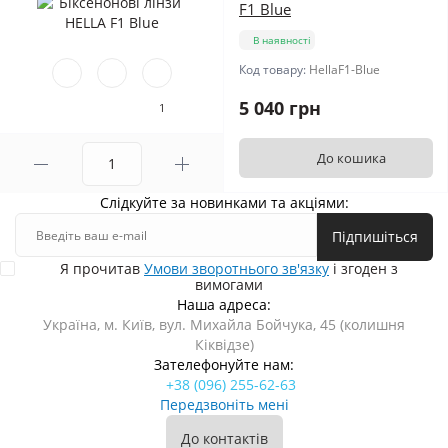
F1 Blue
В наявності
Код товару:
HellaF1-Blue
5 040 грн
1
До кошика
Слідкуйте за новинками та акціями:
Підпишіться
Я прочитав
Умови зворотнього зв'язку
і згоден з
вимогами
Наша адреса:
Україна, м. Київ, вул. Михайла Бойчука, 45 (колишня
Кіквідзе)
Зателефонуйте нам:
+38 (096) 255-62-63
Передзвоніть мені
До контактів