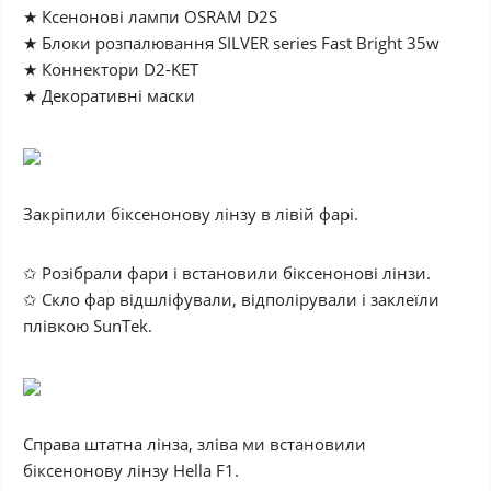
★ Ксенонові лампи OSRAM D2S
★ Блоки розпалювання SILVER series Fast Bright 35w
★ Коннектори D2-KET
★ Декоративні маски
Закріпили біксенонову лінзу в лівій фарі.
✩ Розібрали фари і встановили біксенонові лінзи.
✩ Скло фар відшліфували, відполірували і заклеїли
плівкою SunTek.
Справа штатна лінза, зліва ми встановили
біксенонову лінзу Hella F1.