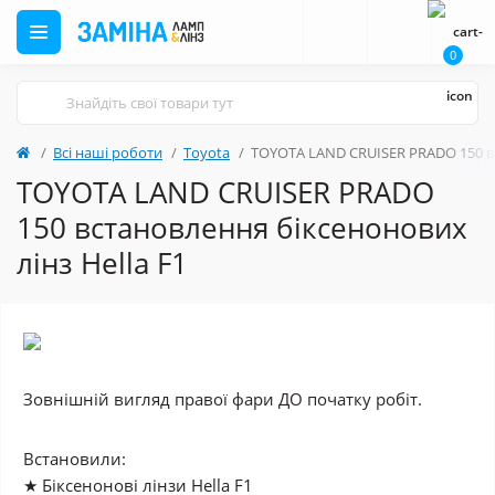
0
Всі наші роботи
Toyota
TOYOTA LAND CRUISER PRADO 150 вс
TOYOTA LAND CRUISER PRADO
150 встановлення біксенонових
лінз Hella F1
Зовнішній вигляд правої фари
ДО
початку робіт.
Встановили:
★ Біксенонові лінзи Hella F1