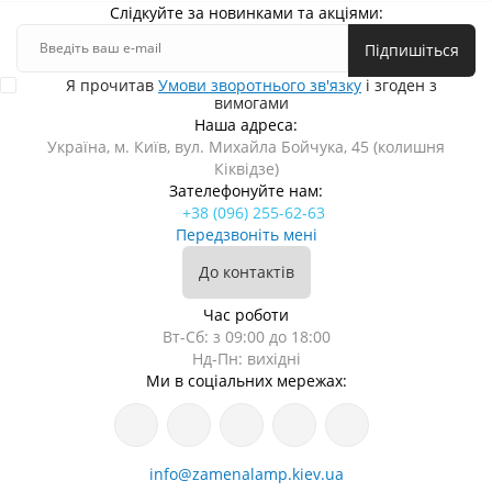
Слідкуйте за новинками та акціями:
Підпишіться
Я прочитав
Умови зворотнього зв'язку
і згоден з
вимогами
Наша адреса:
Україна, м. Київ, вул. Михайла Бойчука, 45 (колишня
Кіквідзе)
Зателефонуйте нам:
+38 (096) 255-62-63
Передзвоніть мені
До контактів
Час роботи
Вт-Сб: з 09:00 до 18:00
Нд-Пн: вихідні
Ми в соціальних мережах:
info@zamenalamp.kiev.ua