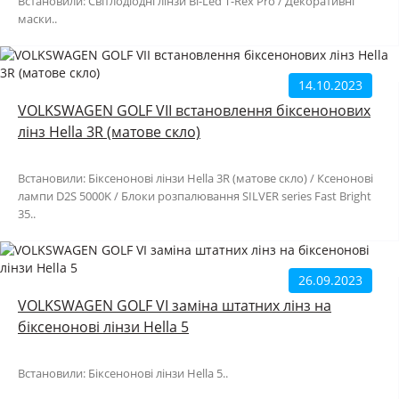
Встановили: Світлодіодні лінзи Bi-Led T-Rex Pro / Декоративні
маски..
14.10.2023
VOLKSWAGEN GOLF VII встановлення біксенонових
лінз Hella 3R (матове скло)
Встановили: Біксенонові лінзи Hella 3R (матове скло) / Ксенонові
лампи D2S 5000K / Блоки розпалювання SILVER series Fast Bright
35..
26.09.2023
VOLKSWAGEN GOLF VI заміна штатних лінз на
біксенонові лінзи Hella 5
Встановили: Біксенонові лінзи Hella 5..