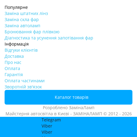
Популярне
Заміна штатних лінз
Заміна скла фар
Заміна автоламп
Бронювання фар плівкою
Діагностика та усунення запотівання фар
Інформація
Відгуки клієнтів
Доставка
Про нас
Оплата
Гарантія
Оплата частинами
Зворотній зв'язок
Каталог товарів
Розроблено
ЗамінаЛамп
Майстерня автосвітла в Києві - ЗАМІНАЛАМП © 2012 - 2026
Telegram
Viber
Viber