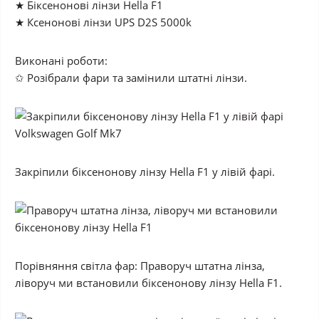
★ Біксенонові лінзи Hella F1
★ Ксенонові лінзи UPS D2S 5000k
Виконані роботи:
✩ Розібрали фари та замінили штатні лінзи.
Закріпили біксенонову лінзу Hella F1 у лівій фарі.
Порівняння світла фар: Праворуч штатна лінза,
ліворуч ми встановили біксенонову лінзу Hella F1.