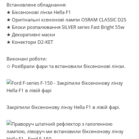
Встановлене обладнання:
★ Біксенонові лінзи Hella F1
★ Оригінальні ксенонові лампи OSRAM CLASSIC D2S
★ Блоки розпалювання SILVER series Fast Bright 55w
★ Декоративні маски
★ Конектори D2-KET
Виконані роботи:
✩ Розібрали фари та встановили біксенонові лінзи.
Закріпили біксенонову лінзу Hella F1 в лівій фарі.