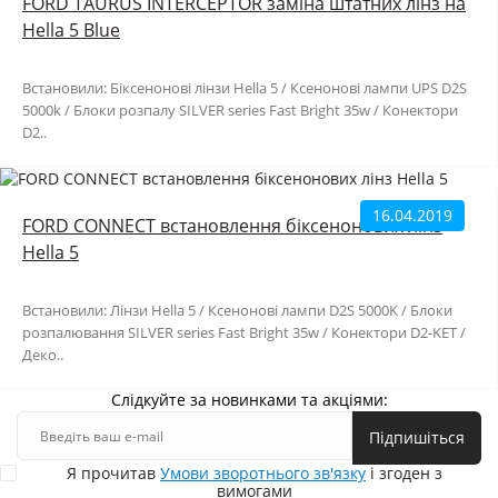
FORD TAURUS INTERCEPTOR заміна штатних лінз на
Hella 5 Blue
Встановили: Біксенонові лінзи Hella 5 / Ксенонові лампи UPS D2S
5000k / Блоки розпалу SILVER series Fast Bright 35w / Конектори
D2..
16.04.2019
FORD CONNECT встановлення біксенонових лінз
Hella 5
Встановили: Лінзи Hella 5 / Ксенонові лампи D2S 5000K / Блоки
розпалювання SILVER series Fast Bright 35w / Конектори D2-KET /
Деко..
Слідкуйте за новинками та акціями:
Підпишіться
Я прочитав
Умови зворотнього зв'язку
і згоден з
вимогами