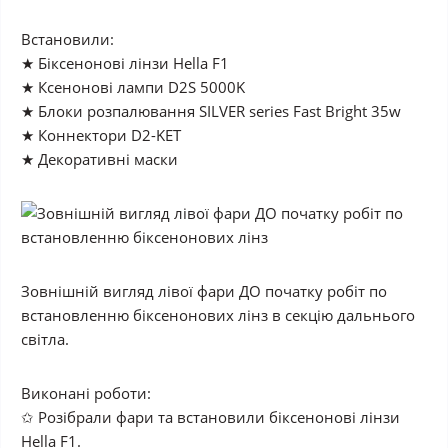
Встановили:
★ Біксенонові лінзи Hella F1
★ Ксенонові лампи D2S 5000K
★ Блоки розпалювання SILVER series Fast Bright 35w
★ Коннектори D2-KET
★ Декоративні маски
Зовнішній вигляд лівої фари ДО початку робіт по
встановленню біксенонових лінз в секцію дальнього
світла.
Виконані роботи:
✩ Розібрали фари та встановили біксенонові лінзи
Hella F1.