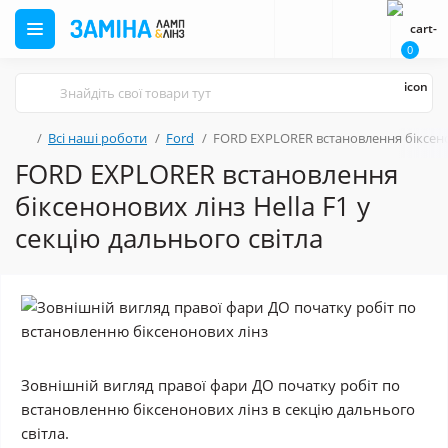
0
Всі наші роботи
Ford
FORD EXPLORER встановлення біксенон
FORD EXPLORER встановлення
біксенонових лінз Hella F1 у
секцію дальнього світла
Зовнішній вигляд правої фари ДО початку робіт по
встановленню біксенонових лінз в секцію дальнього
світла.