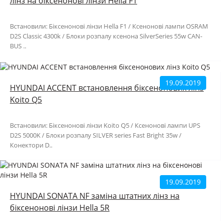
лінз на біксенонові лінзи Hella F1
Встановили: Біксенонові лінзи Hella F1 / Ксенонові лампи OSRAM
D2S Classic 4300k / Блоки розпалу ксенона SilverSeries 55w CAN-
BUS ..
19.09.2019
HYUNDAI ACCENT встановлення біксенонових лінз
Koito Q5
Встановили: Біксенонові лінзи Koito Q5 / Ксенонові лампи UPS
D2S 5000K / Блоки розпалу SILVER series Fast Bright 35w /
Конектори D..
19.09.2019
HYUNDAI SONATA NF заміна штатних лінз на
біксенонові лінзи Hella 5R