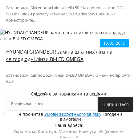
Встановили: Біксенонові лінзи Hella 5R / Ксенонові лампи D2S
5000k / Блоки розпалу ксенона SilverSeries 55w CAN-BUS /
Конектори-пе..
19.09.2019
HYUNDAI GRANDEUR заміна штатних лінз на
світлодіодні лінзи Bi-LED OMEGA
Встановили: Світлодіодні лінзи Bi-LED OMEGA / Оманки-опір CAN-
BUS..
Слідкуйте за новинками та акціями:
Підпишіться
Я прочитав
Умови зворотнього зв'язку
і згоден з
вимогами
Наша адреса:
Україна, м. Київ, вул. Михайла Бойчука, 45 (колишня
Кіквідзе)