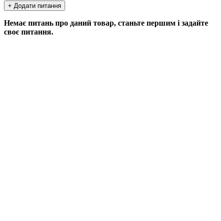
+ Додати питання
Немає питань про даний товар, станьте першим і задайте
своє питання.
ДОДАТИ ПИТАННЯ
Якщо у Вас є питання по цьому товару, заповніть форму
нижче, і ми відповімо найближчим часом.