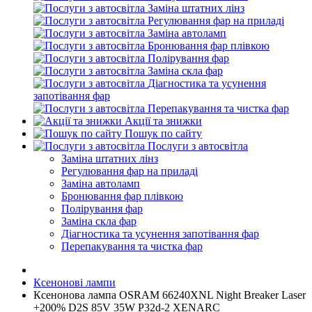
Заміна штатних лінз
Регулювання фар на приладі
Заміна автоламп
Бронювання фар плівкою
Полірування фар
Заміна скла фар
Діагностика та усунення
запотівання фар
Перепакування та чистка фар
Акції та знижки
Пошук по сайту
Послуги з автосвітла
Заміна штатних лінз
Регулювання фар на приладі
Заміна автоламп
Бронювання фар плівкою
Полірування фар
Заміна скла фар
Діагностика та усунення запотівання фар
Перепакування та чистка фар
Ксенонові лампи
Ксенонова лампа OSRAM 66240XNL Night Breaker Laser
+200% D2S 85V 35W P32d-2 XENARC