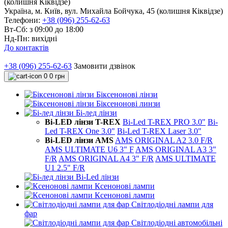
(колишня Кіквідзе)
Україна, м. Київ, вул. Михайла Бойчука, 45 (колишня Кіквідзе)
Телефони:
+38 (096) 255-62-63
Вт-Сб: з 09:00 до 18:00
Нд-Пн: вихідні
До контактів
+38 (096) 255-62-63
Замовити дзвінок
0
0 грн
Біксенонові лінзи
Біксенонові линзи
Бі-лед лінзи
Bi-LED лінзи T-REX
Bi-Led T-REX PRO 3.0"
Bi-
Led T-REX One 3.0"
Bi-Led T-REX Laser 3.0"
Bi-LED лінзи AMS
AMS ORIGINAL A2 3.0 F/R
AMS ULTIMATE U6 3" F
AMS ORIGINAL A3 3"
F/R
AMS ORIGINAL A4 3" F/R
AMS ULTIMATE
U1 2.5" F/R
Bi-Led лінзи
Ксенонові лампи
Ксенонові лампи
Світлодіодні лампи для
фар
Світлодіодні автомобільні