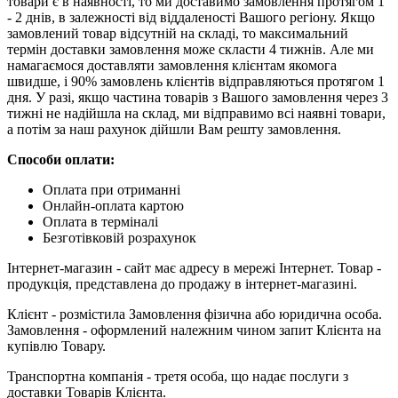
товари є в наявності, то ми доставимо замовлення протягом 1
- 2 днів, в залежності від віддаленості Вашого регіону. Якщо
замовлений товар відсутній на складі, то максимальний
термін доставки замовлення може скласти 4 тижнів. Але ми
намагаємося доставляти замовлення клієнтам якомога
швидше, і 90% замовлень клієнтів відправляються протягом 1
дня. У разі, якщо частина товарів з Вашого замовлення через 3
тижні не надійшла на склад, ми відправимо всі наявні товари,
а потім за наш рахунок дійшли Вам решту замовлення.
Способи оплати:
Оплата при отриманні
Онлайн-оплата картою
Оплата в терміналі
Безготівковій розрахунок
Інтернет-магазин - сайт має адресу в мережі Інтернет. Товар -
продукція, представлена ​​до продажу в інтернет-магазині.
Клієнт - розмістила Замовлення фізична або юридична особа.
Замовлення - оформлений належним чином запит Клієнта на
купівлю Товару.
Транспортна компанія - третя особа, що надає послуги з
доставки Товарів Клієнта.