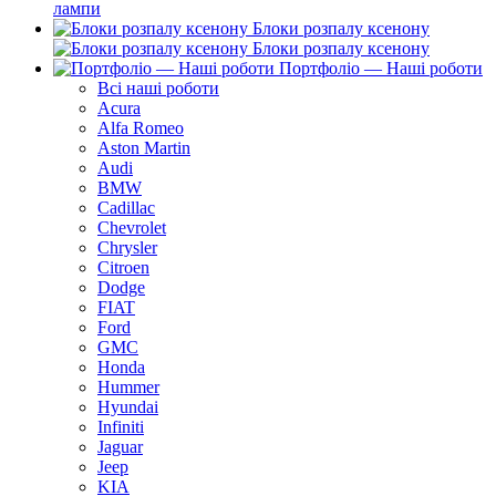
лампи
Блоки розпалу ксенону
Блоки розпалу ксенону
Портфоліо — Наші роботи
Всі наші роботи
Acura
Alfa Romeo
Aston Martin
Audi
BMW
Cadillac
Chevrolet
Chrysler
Citroen
Dodge
FIAT
Ford
GMC
Honda
Hummer
Hyundai
Infiniti
Jaguar
Jeep
KIA