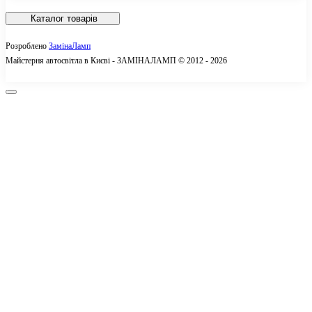
Доставка
Каталог товарів
Про нас
Розроблено
ЗамінаЛамп
Оплата
Майстерня автосвітла в Києві - ЗАМІНАЛАМП © 2012 - 2026
Гарантія
Оплата частинами
Зворотній зв'язок