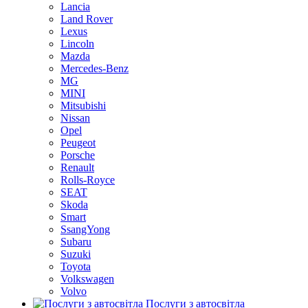
Lancia
Land Rover
Lexus
Lincoln
Mazda
Mercedes-Benz
MG
MINI
Mitsubishi
Nissan
Opel
Peugeot
Porsche
Renault
Rolls-Royce
SEAT
Skoda
Smart
SsangYong
Subaru
Suzuki
Toyota
Volkswagen
Volvo
Послуги з автосвітла