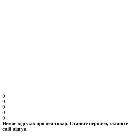
Увага:
HTML розмітка не підтримується. Використовуйте звичайний текст.
Капча
Введіть код в поле нижче
Продовжити
0
0
0
0
0
Немає відгуків про цей товар. Станьте першим, залиште
свій відгук.