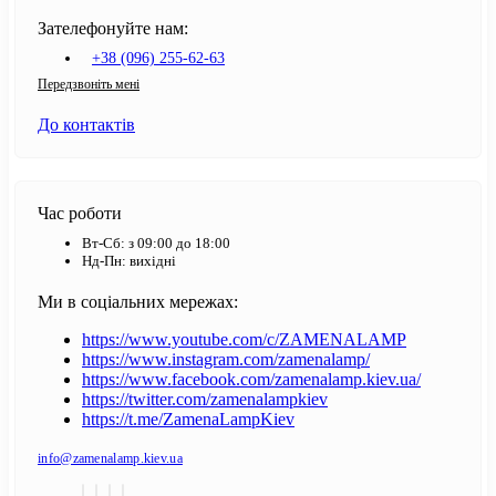
Зателефонуйте нам:
+38 (096) 255-62-63
Передзвоніть мені
До контактів
Час роботи
Вт-Сб: з 09:00 до 18:00
Нд-Пн: вихідні
Ми в соціальних мережах:
https://www.youtube.com/c/ZAMENALAMP
https://www.instagram.com/zamenalamp/
https://www.facebook.com/zamenalamp.kiev.ua/
https://twitter.com/zamenalampkiev
https://t.me/ZamenaLampKiev
info@zamenalamp.kiev.ua