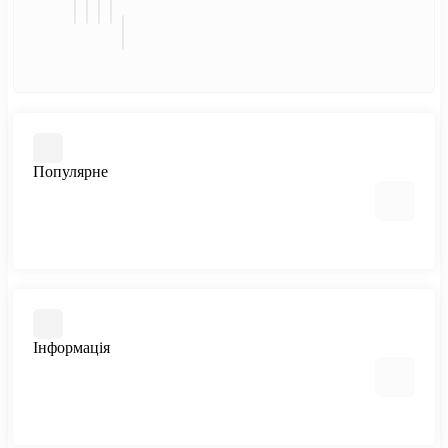
Популярне
Заміна штатних лінз
Заміна скла фар
Заміна автоламп
Інформація
Бронювання фар плівкою
Діагностика та усунення запотівання фар
Відгуки клієнтів