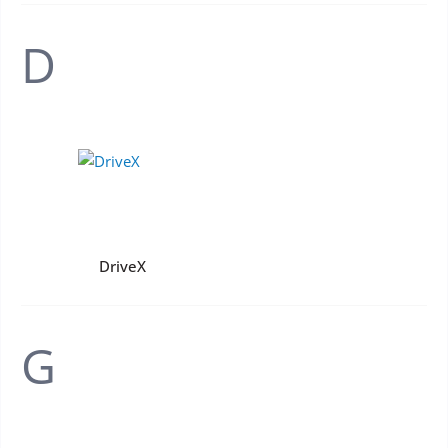
D
DriveX
G