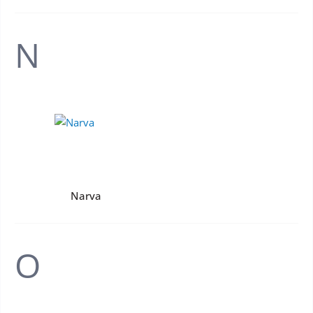
N
Narva
O