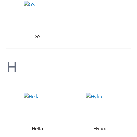
GS
H
Hella
Hylux