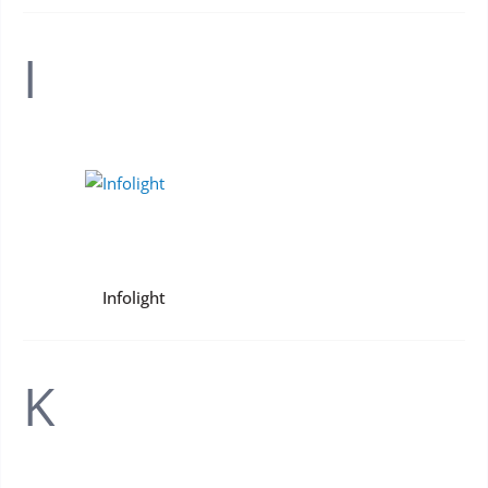
I
Infolight
K