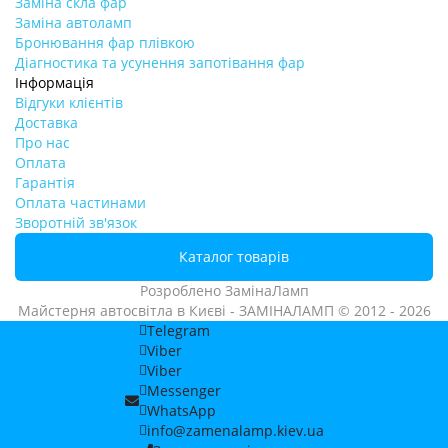
Заміна скла фар
Заміна автоламп
Бронювання фар плівкою
Діагностика та усунення запотівання фар
Інформація
Відгуки клієнтів
Доставка
Про нас
Оплата
Гарантія
Оплата частинами
Зворотній зв'язок
Каталог товарів
Розроблено
ЗамінаЛамп
Майстерня автосвітла в Києві - ЗАМІНАЛАМП © 2012 - 2026
Telegram
Viber
Viber
Messenger
WhatsApp
info@zamenalamp.kiev.ua