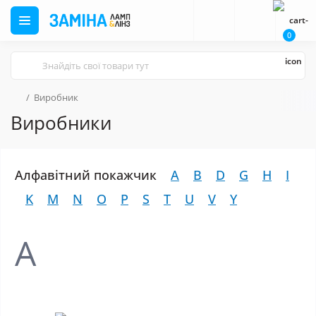
0
Виробник
Виробники
Алфавітний покажчик
A
B
D
G
H
I
K
M
N
O
P
S
T
U
V
Y
A